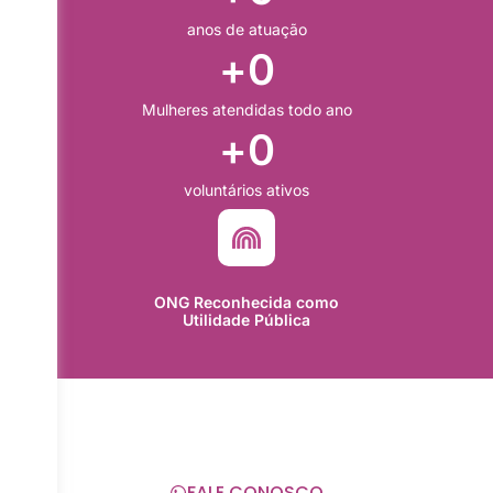
anos de atuação
+
0
Mulheres atendidas todo ano
+
0
voluntários ativos
ONG Reconhecida como
Utilidade Pública
Mulher, Precisa de Ajuda?
Você não está sozinha. Nossa equipe está pronta para
te ouvir, orientar e apoiar com total sigilo e respeito.
FALE CONOSCO