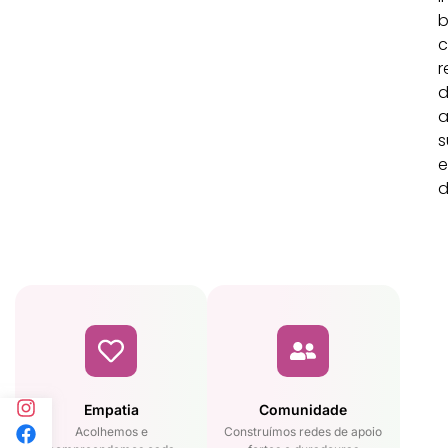
c
r
a
s
e
d
Empatia
Comunidade
Acolhemos e
Construímos redes de apoio